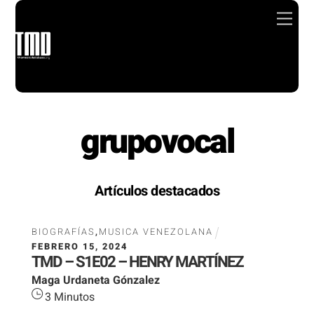
Skip
Men
to
content
grupovocal
Artículos destacados
BIOGRAFÍAS
,
MUSICA VENEZOLANA
FEBRERO
15
,
2024
TMD – S1E02 – HENRY MARTÍNEZ
Maga Urdaneta Gónzalez
3
Minutos